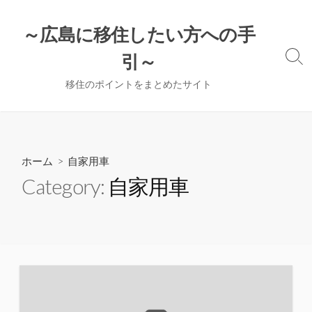
コ
ン
～広島に移住したい方への手
テ
引～
ン
検
索
ツ
移住のポイントをまとめたサイト
切
へ
り
ス
替
え
キ
ッ
ホーム
> 自家用車
プ
Category:
自家用車