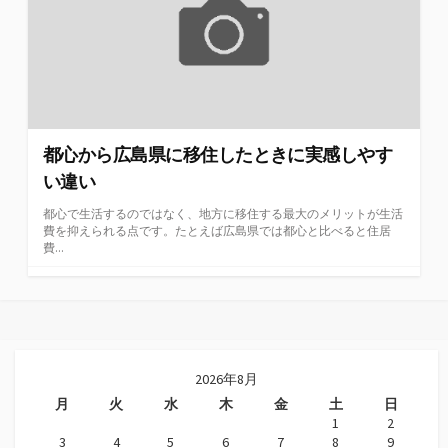
都心から広島県に移住したときに実感しやす
い違い
都心で生活するのではなく、地方に移住する最大のメリットが生活
費を抑えられる点です。たとえば広島県では都心と比べると住居
費...
2026年8月
月
火
水
木
金
土
日
1
2
3
4
5
6
7
8
9