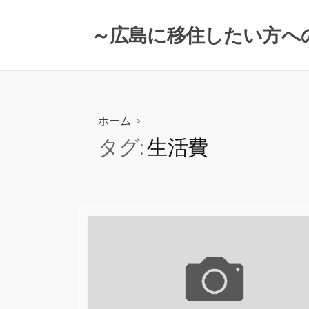
コ
ン
～広島に移住したい方へ
テ
ン
ツ
へ
ス
ホーム
>
キ
タグ:
生活費
ッ
プ